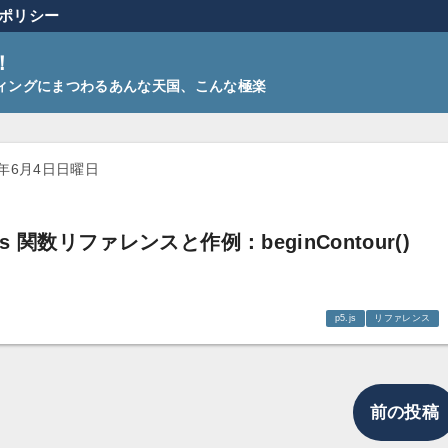
ポリシー
！
ーディングにまつわるあんな天国、こんな極楽
3年6月4日日曜日
.js 関数リファレンスと作例：beginContour()
p5.js
リファレンス
前の投稿