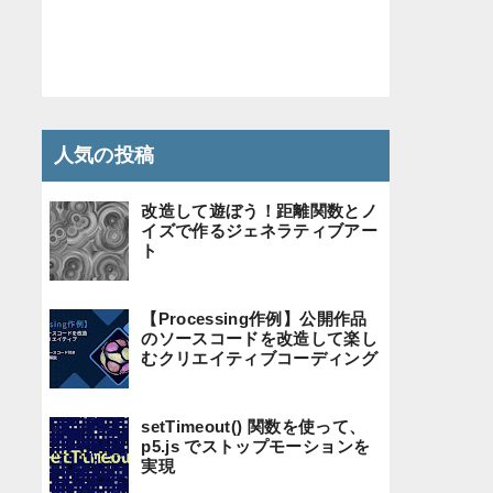
人気の投稿
改造して遊ぼう！距離関数とノ
イズで作るジェネラティブアー
ト
【Processing作例】公開作品
のソースコードを改造して楽し
むクリエイティブコーディング
setTimeout() 関数を使って、
p5.js でストップモーションを
実現