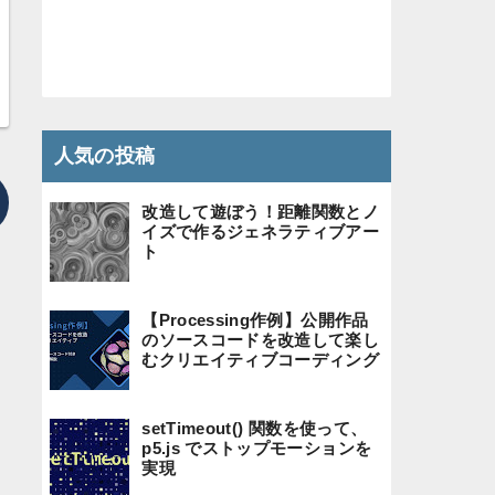
人気の投稿
改造して遊ぼう！距離関数とノ
イズで作るジェネラティブアー
ト
【Processing作例】公開作品
のソースコードを改造して楽し
むクリエイティブコーディング
setTimeout() 関数を使って、
p5.js でストップモーションを
実現