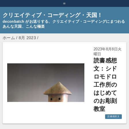
=
クリエイティブ・コーディング・天国！
deconbatch がお送りする、クリエイティブ・コーディングにまつわる
あんな天国、こんな極楽
ホーム
/
8月 2023
/
2023年8月8日火
曜日
読書感想
文：シド
ロモドロ
工作所の
はじめて
のお彫刻
教室
読書感想文