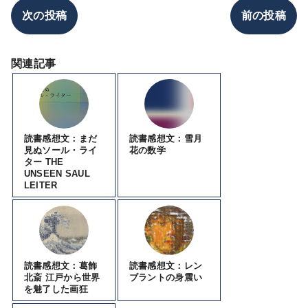
次の投稿
前の投稿
関連記事
読書感想文：まだ
読書感想文：雪月
見ぬソール・ライ
花の数学
ター THE
UNSEEN SAUL
LEITER
読書感想文：葛飾
読書感想文：レン
北斎 江戸から世界
ブラントの身震い
を魅了した画狂