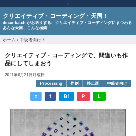
=
クリエイティブ・コーディング・天国！
deconbatch がお送りする、クリエイティブ・コーディングにまつわる
あんな天国、こんな極楽
ホーム
/
中級者向け
/
クリエイティブ・コーディングで、間違いも作
品にしてしまおう
2021年6月21日月曜日
Processing
作例
静止画
中級者向け
t
f
B!
P
L