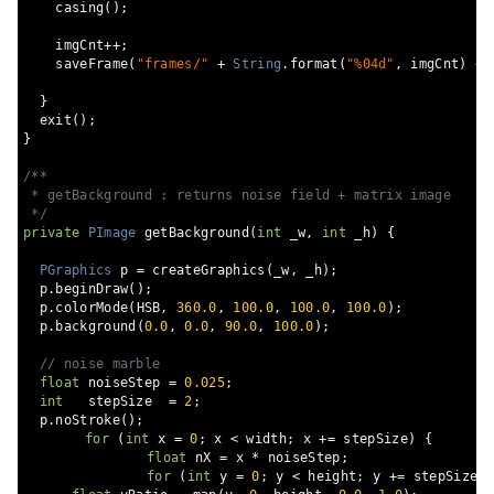
    casing
();
    imgCnt
++;
    saveFrame
(
"frames/"
+
String
.
format
(
"%04d"
,
 imgCnt
)
+
}
  exit
();
}
/**

 * getBackground : returns noise field + matrix image

 */
private
PImage
 getBackground
(
int
 _w
,
int
 _h
)
{
PGraphics
 p 
=
 createGraphics
(
_w
,
 _h
);
  p
.
beginDraw
();
  p
.
colorMode
(
HSB
,
360.0
,
100.0
,
100.0
,
100.0
);
  p
.
background
(
0.0
,
0.0
,
90.0
,
100.0
);
// noise marble
float
 noiseStep 
=
0.025
;
int
   stepSize  
=
2
;
  p
.
noStroke
();
for
(
int
 x 
=
0
;
 x 
<
 width
;
 x 
+=
 stepSize
)
{
float
 nX 
=
 x 
*
 noiseStep
;
for
(
int
 y 
=
0
;
 y 
<
 height
;
 y 
+=
 stepSize
)