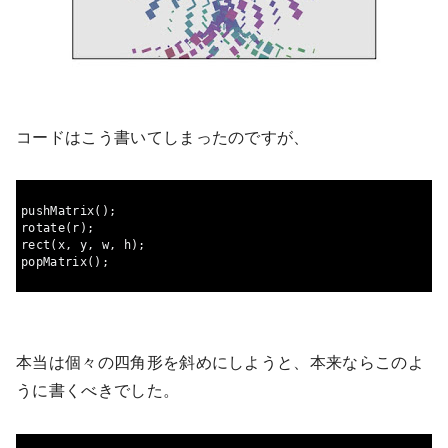
コードはこう書いてしまったのですが、
pushMatrix
();
rotate
(
r
);
rect
(
x
,
 y
,
 w
,
 h
);
popMatrix
();
本当は個々の四角形を斜めにしようと、本来ならこのよ
うに書くべきでした。