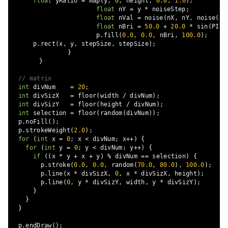
float
 yRatio 
=
 map
(
y
,
0
,
 height
,
0.0
,
1.0
);
float
 nY 
=
 y 
*
 noiseStep
;
float
 nVal 
=
 noise
(
nX
,
 nY
,
 noise
(
nX
float
 nBri 
=
50.0
+
20.0
*
 sin
(
PI 
*
			p
.
fill
(
0.0
,
0.0
,
 nBri
,
100.0
);
      p
.
rect
(
x
,
 y
,
 stepSize
,
 stepSize
);
}
}
// matrix
int
 divNum    
=
20
;
int
 divSizX   
=
 floor
(
width 
/
 divNum
);
int
 divSizY   
=
 floor
(
height 
/
 divNum
);
int
 selection 
=
 floor
(
random
(
divNum
));
  p
.
noFill
();
  p
.
strokeWeight
(
2.0
);
for
(
int
 x 
=
0
;
 x 
<
 divNum
;
 x
++)
{
for
(
int
 y 
=
0
;
 y 
<
 divNum
;
 y
++)
{
if
((
x 
*
 y 
+
 x 
+
 y
)
%
 divNum 
==
 selection
)
{
        p
.
stroke
(
0.0
,
0.0
,
 random
(
70.0
,
80.0
),
100.0
);
        p
.
line
(
x 
*
 divSizX
,
0
,
 x 
*
 divSizX
,
 height
);
        p
.
line
(
0
,
 y 
*
 divSizY
,
 width
,
 y 
*
 divSizY
);
}
}
}
  p
.
endDraw
();