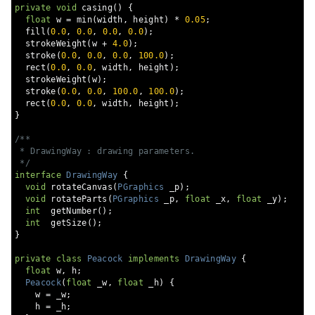
private
void
 casing
()
{
float
 w 
=
 min
(
width
,
 height
)
*
0.05
;
  fill
(
0.0
,
0.0
,
0.0
,
0.0
);
  strokeWeight
(
w 
+
4.0
);
  stroke
(
0.0
,
0.0
,
0.0
,
100.0
);
  rect
(
0.0
,
0.0
,
 width
,
 height
);
  strokeWeight
(
w
);
  stroke
(
0.0
,
0.0
,
100.0
,
100.0
);
  rect
(
0.0
,
0.0
,
 width
,
 height
);
}
/**

 * DrawingWay : drawing parameters.

 */
interface
DrawingWay
{
void
 rotateCanvas
(
PGraphics
 _p
);
void
 rotateParts
(
PGraphics
 _p
,
float
 _x
,
float
 _y
);
int
  getNumber
();
int
  getSize
();
}
private
class
Peacock
implements
DrawingWay
{
float
 w
,
 h
;
Peacock
(
float
 _w
,
float
 _h
)
{
    w 
=
 _w
;
    h 
=
 _h
;