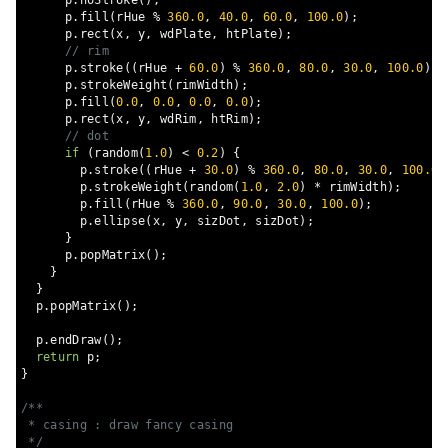
      p
.
noStroke
();
      p
.
fill
(
rHue 
%
360.0
,
40.0
,
60.0
,
100.0
);
      p
.
rect
(
x
,
 y
,
 wdPlate
,
 htPlate
);
// rim
      p
.
stroke
((
rHue 
+
60.0
)
%
360.0
,
80.0
,
30.0
,
100.0
);
      p
.
strokeWeight
(
rimWidth
);
      p
.
fill
(
0.0
,
0.0
,
0.0
,
0.0
);
      p
.
rect
(
x
,
 y
,
 wdRim
,
 htRim
);
// dot
if
(
random
(
1.0
)
<
0.2
)
{
        p
.
stroke
((
rHue 
+
30.0
)
%
360.0
,
80.0
,
30.0
,
100.0
)
        p
.
strokeWeight
(
random
(
1.0
,
2.0
)
*
 rimWidth
);
        p
.
fill
(
rHue 
%
360.0
,
90.0
,
30.0
,
100.0
);
        p
.
ellipse
(
x
,
 y
,
 sizDot
,
 sizDot
);
}
      p
.
popMatrix
();
}
}
  p
.
popMatrix
();
  p
.
endDraw
();
return
 p
;
}
/**

 * casing : draw fancy casing

 */