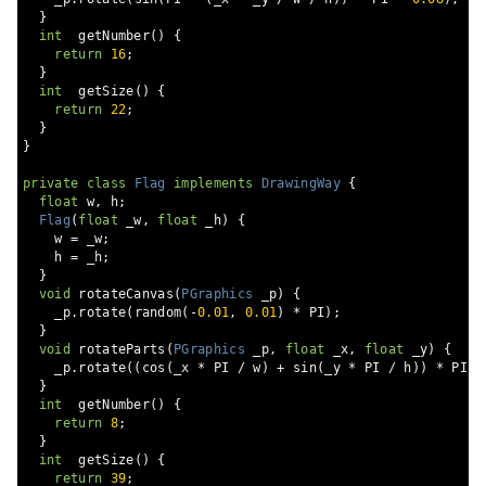
}
int
  getNumber
()
{
return
16
;
}
int
  getSize
()
{
return
22
;
}
}
private
class
Flag
implements
DrawingWay
{
float
 w
,
 h
;
Flag
(
float
 _w
,
float
 _h
)
{
    w 
=
 _w
;
    h 
=
 _h
;
}
void
 rotateCanvas
(
PGraphics
 _p
)
{
    _p
.
rotate
(
random
(-
0.01
,
0.01
)
*
 PI
);
}
void
 rotateParts
(
PGraphics
 _p
,
float
 _x
,
float
 _y
)
{
    _p
.
rotate
((
cos
(
_x 
*
 PI 
/
 w
)
+
 sin
(
_y 
*
 PI 
/
 h
))
*
 PI 
*
}
int
  getNumber
()
{
return
8
;
}
int
  getSize
()
{
return
39
;