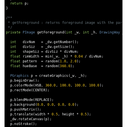
return
 p
;
}
/**

 * getForeground : returns foreground image with the parame
 */
private
PImage
 getForeground
(
int
 _w
,
int
 _h
,
DrawingWay
 _d
int
   divNum   
=
 _dw
.
getNumber
();
int
   divSiz   
=
 _dw
.
getSize
();
int
   shapeSiz 
=
 divSiz 
*
 divNum
;
float
 rimWidth 
=
 min
(
_w
,
 _h
)
*
0.04
/
 divNum
;
float
 pattern  
=
 random
(
1.0
,
2.0
);
float
 hueBase  
=
 random
(
360.0
);
PGraphics
 p 
=
 createGraphics
(
_w
,
 _h
);
  p
.
beginDraw
();
  p
.
colorMode
(
HSB
,
360.0
,
100.0
,
100.0
,
100.0
);
  p
.
rectMode
(
CENTER
);
  p
.
blendMode
(
REPLACE
);
  p
.
background
(
0.0
,
0.0
,
0.0
,
0.0
);
  p
.
pushMatrix
();
  p
.
translate
(
width 
*
0.5
,
 height 
*
0.5
);
  _dw
.
rotateCanvas
(
p
);
  p
.
noStroke
();