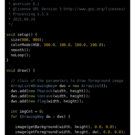
 * @version 0.1

 * @license GPL Version 3 http://www.gnu.org/licenses/

 * Processing 3.5.3

 * 2021.04.24

 */
void
 setup
()
{
  size
(
980
,
980
);
  colorMode
(
HSB
,
360.0
,
100.0
,
100.0
,
100.0
);
  smooth
();
  noLoop
();
}
void
 draw
()
{
// class of the parameters to draw foreground image
ArrayList
<
DrawingWay
>
 dws 
=
new
ArrayList
();
  dws
.
add
(
new
Peacock
(
width
,
 height
));
  dws
.
add
(
new
Concave
(
width
,
 height
));
  dws
.
add
(
new
Flag
(
width
,
 height
));
int
 imgCnt 
=
0
;
for
(
DrawingWay
 dw 
:
 dws
)
{
    image
(
getBackground
(
width
,
 height
),
0.0
,
0.0
);
    image
(
getForeground
(
width
,
 height
,
 dw
),
0.0
,
0.0
);