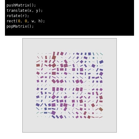
pushMatrix
();
translate
(
x
,
 y
);
rotate
(
r
);
rect
(
0
,
0
,
 w
,
 h
);
popMatrix
();