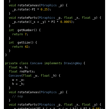
}
void
 rotateCanvas
(
PGraphics
 _p
)
{
    _p
.
rotate
(-
PI 
*
0.25
);
}
void
 rotateParts
(
PGraphics
 _p
,
float
 _x
,
float
 _y
)
{
    _p
.
rotate
((
_x 
+
 _y
)
*
 PI 
*
0.0005
);
}
int
  getNumber
()
{
return
7
;
}
int
  getSize
()
{
return
42
;
}
}
private
class
Concave
implements
DrawingWay
{
float
 w
,
 h
;
float
 rndParts
;
Concave
(
float
 _w
,
float
 _h
)
{
    w 
=
 _w
;
    h 
=
 _h
;
}
void
 rotateCanvas
(
PGraphics
 _p
)
{
// nop
}
void
 rotateParts
(
PGraphics
 _p
,
float
 _x
,
float
 _y
)
{
    _p
.
rotate
(
sin
(
PI 
*
(
_x 
*
 _y 
/
 w 
/
 h
))
*
 PI 
*
0.08
);