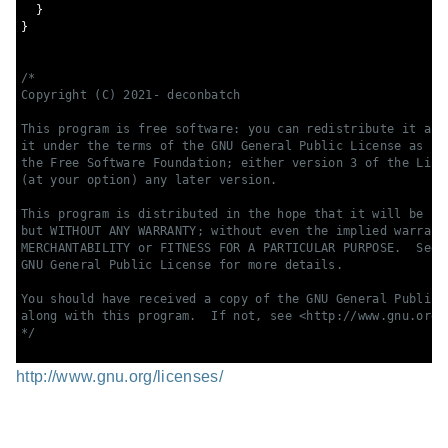
}
}
/*

Copyright (C) 2021- deconbatch

This program is free software: you can redistribute it and/
it under the terms of the GNU General Public License as pub
the Free Software Foundation; either version 3 of the Licen
(at your option) any later version.

This program is distributed in the hope that it will be use
but WITHOUT ANY WARRANTY; without even the implied warranty
MERCHANTABILITY or FITNESS FOR A PARTICULAR PURPOSE.  See t
GNU General Public License for more details.

You should have received a copy of the GNU General Public L
along with this program.  If not, see <http://www.gnu.org/l
*/
http://www.gnu.org/licenses/