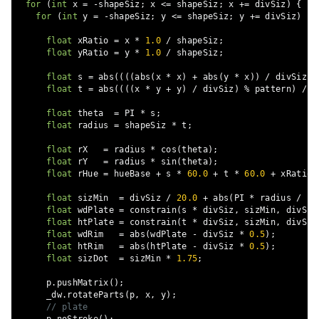
for
(
int
 x 
=
-
shapeSiz
;
 x 
<=
 shapeSiz
;
 x 
+=
 divSiz
)
{
for
(
int
 y 
=
-
shapeSiz
;
 y 
<=
 shapeSiz
;
 y 
+=
 divSiz
)
{
float
 xRatio 
=
 x 
*
1.0
/
 shapeSiz
;
float
 yRatio 
=
 y 
*
1.0
/
 shapeSiz
;
float
 s 
=
 abs
((((
abs
(
x 
*
 x
)
+
 abs
(
y 
*
 x
))
/
 divSiz
)
float
 t 
=
 abs
((((
x 
*
 y 
+
 y
)
/
 divSiz
)
%
 pattern
)
/
 p
float
 theta  
=
 PI 
*
 s
;
float
 radius 
=
 shapeSiz 
*
 t
;
float
 rX   
=
 radius 
*
 cos
(
theta
);
float
 rY   
=
 radius 
*
 sin
(
theta
);
float
 rHue 
=
 hueBase 
+
 s 
*
60.0
+
 t 
*
60.0
+
 xRatio 
float
 sizMin  
=
 divSiz 
/
20.0
+
 abs
(
PI 
*
 radius 
/
 sh
float
 wdPlate 
=
 constrain
(
s 
*
 divSiz
,
 sizMin
,
 divSiz
float
 htPlate 
=
 constrain
(
t 
*
 divSiz
,
 sizMin
,
 divSiz
float
 wdRim   
=
 abs
(
wdPlate 
-
 divSiz 
*
0.5
);
float
 htRim   
=
 abs
(
htPlate 
-
 divSiz 
*
0.5
);
float
 sizDot  
=
 sizMin 
*
1.75
;
      p
.
pushMatrix
();
      _dw
.
rotateParts
(
p
,
 x
,
 y
);
// plate