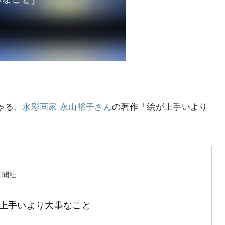
ゃる、
水彩画家 永山裕子さん
の著作「絵が上手いより
新聞社
上手いより大事なこと