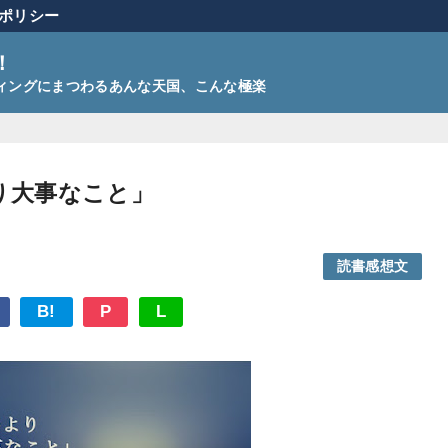
ポリシー
！
ーディングにまつわるあんな天国、こんな極楽
り大事なこと」
読書感想文
B!
P
L